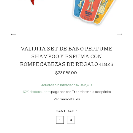
VALIJITA SET DE BAÑO PERFUME
SHAMPOO Y ESPUMA CON
ROMPECABEZAS DE REGALO 41823
$23.985,00
3
cuotas sin interés de
$7.995,00
10% de descuento
pagando con Transferencia o depósito
Ver más detalles
CANTIDAD:
1
1
4