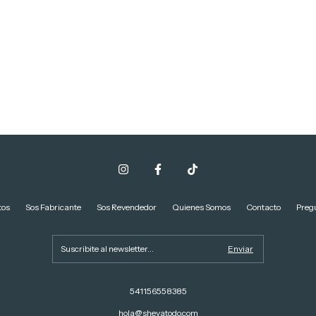
tos
Sos Fabricante
Sos Revendedor
Quienes Somos
Contacto
Preg
541156558385
hola@shevatodo.com