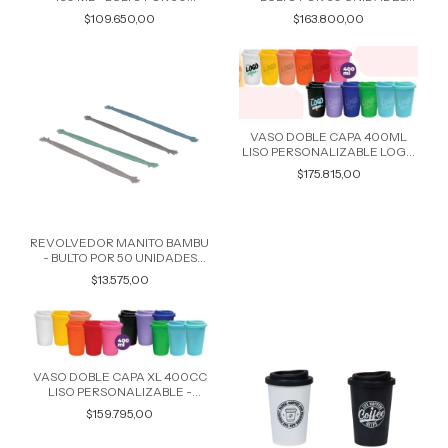
UNIDADES COLORES
MODELOS SURTIDOS 6197
$109.650,00
$163.800,00
SURTIDOS 6059
VASO DOBLE CAPA 400ML
LISO PERSONALIZABLE LOGO
- BULTO POR 30 UNIDADES
$175.815,00
6585
REVOLVEDOR MANITO BAMBU
- BULTO POR 50 UNIDADES
COLORES SURTIDOS 6442
$13.575,00
VASO DOBLE CAPA XL 400CC
LISO PERSONALIZABLE -
BULTO POR 30 UNIDADES 6584
$159.795,00