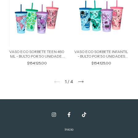
VASO ECO SORBETE TEEN 460
VASO ECO SORBETE INFANTIL
ML - BULTO POR 50 UNIDADES
- BULTO POR 50 UNIDADES
COLORES SURTIDOS 7598
COLORES SURTIDOS 7597
$154.125,00
$154.125,00
1
/
4
Inicio