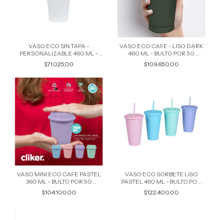
VASO ECO SIN TAPA -
VASO ECO CAFE - LISO DARK
PERSONALIZABLE 460 ML -
460 ML - BULTO POR 50
BULTO POR 50 UNIDADES 7603
UNIDADES COLORES
$71.025,00
$109.650,00
SURTIDOS 7602
VASO MINI ECO CAFE PASTEL
VASO ECO SORBETE LISO
360 ML - BULTO POR 50
PASTEL 460 ML - BULTO POR
UNIDADES COLORES
50 UNIDADES COLORES
$104.100,00
$122.400,00
SURTIDOS 7601
SURTIDOS 7599