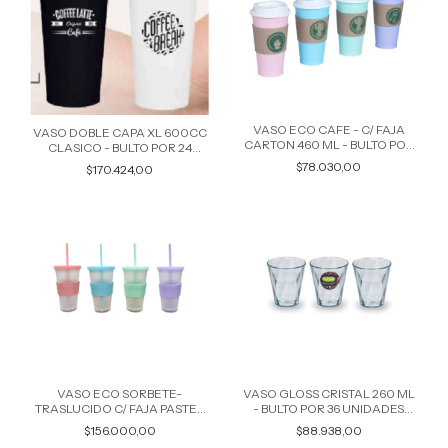
VASO ECO CAFE - C/ FAJA
VASO DOBLE CAPA XL 600CC
CARTON 460 ML - BULTO POR
CLASICO - BULTO POR 24
30 UNIDADES COLORES
UNIDADES 1558
$78.030,00
$170.424,00
SURTIDOS 7523
VASO ECO SORBETE-
VASO GLOSS CRISTAL 260 ML
TRASLUCIDO C/ FAJA PASTEL
- BULTO POR 36 UNIDADES
460 ML - BULTO POR 50
8547
$156.000,00
$88.938,00
UNIDADES COLORES