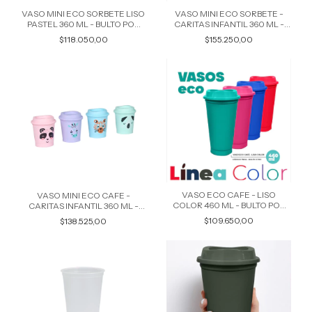
VASO MINI ECO SORBETE LISO
VASO MINI ECO SORBETE -
PASTEL 360 ML - BULTO POR
CARITAS INFANTIL 360 ML -
50 UNIDADES COLORES
BULTO POR 50 UNIDADES
$118.050,00
$155.250,00
SURTIDOS 7608
COLORES SURTIDOS 7607
VASO ECO CAFE - LISO
VASO MINI ECO CAFE -
COLOR 460 ML - BULTO POR
CARITAS INFANTIL 360 ML -
50 UNIDADES COLORES
BULTO POR 50 UNIDADES
$109.650,00
$138.525,00
SURTIDOS 7604
COLORES SURTIDOS 7606