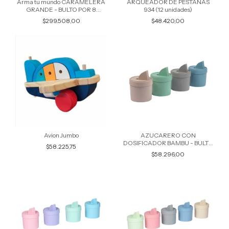
Arma tu mundo CARAMELERA
ARQUEADOR DE PESTAÑAS
GRANDE - BULTO POR 8
934 (12 unidades)
UNIDADES 3005
$299.508,00
$48.420,00
Avion Jumbo
AZUCARERO CON
DOSIFICADOR BAMBU - BULTO
$58.225,75
POR 16 UNIDADES COLORES
$58.296,00
SURTIDOS 6347