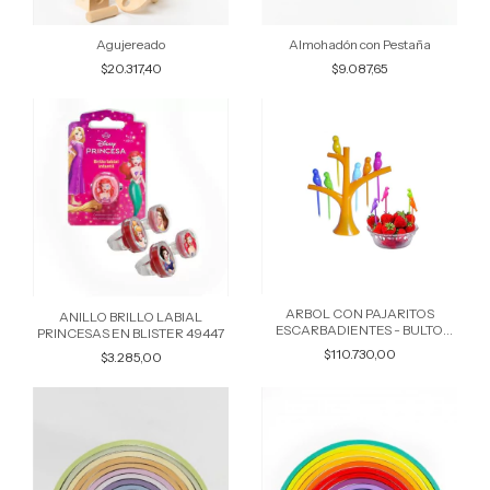
Agujereado
Almohadón con Pestaña
$20.317,40
$9.087,65
ARBOL CON PAJARITOS
ANILLO BRILLO LABIAL
ESCARBADIENTES - BULTO
PRINCESAS EN BLISTER 49447
POR 20 UNIDADES COLORES
$110.730,00
$3.285,00
SURTIDOS 8001