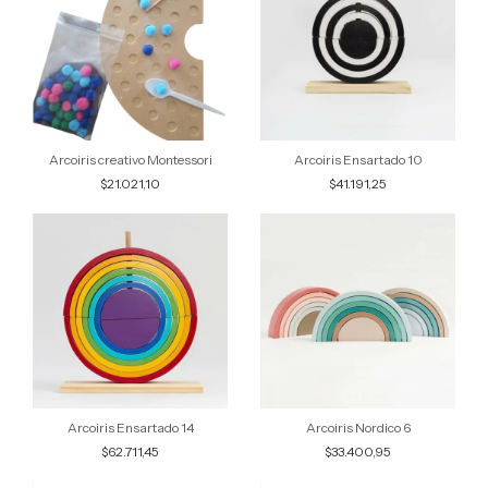
Arcoiris creativo Montessori
Arcoiris Ensartado 10
$21.021,10
$41.191,25
Arcoiris Ensartado 14
Arcoiris Nordico 6
$62.711,45
$33.400,95