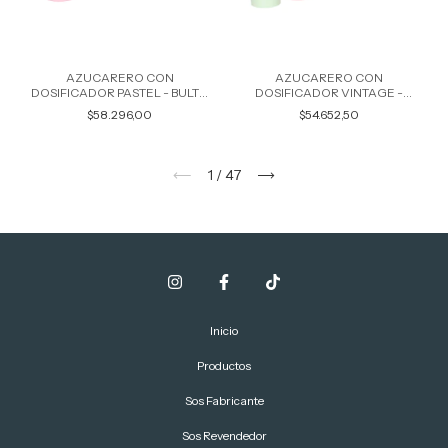
AZUCARERO CON
AZUCARERO CON
DOSIFICADOR PASTEL - BULTO
DOSIFICADOR VINTAGE -
POR 16 UNIDADES COLORES
BULTO POR 15 UNIDADES
$58.296,00
$54.652,50
SURTIDOS 6346
COLORES SURTIDOS 6369
1
/
47
Inicio
Productos
Sos Fabricante
Sos Revendedor