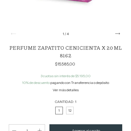
1
/
4
PERFUME ZAPATITO CENICIENTA X 20 ML
8162
$15.585,00
3
cuotas sin interés de
$5.195,00
10% de descuento
pagando con Transferencia o depósito
Ver más detalles
CANTIDAD:
1
1
12