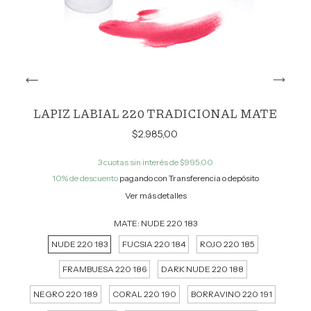
LAPIZ LABIAL 220 TRADICIONAL MATE
$2.985,00
3
cuotas sin interés de
$995,00
10% de descuento
pagando con Transferencia o depósito
Ver más detalles
MATE:
NUDE 220 183
NUDE 220 183
FUCSIA 220 184
ROJO 220 185
FRAMBUESA 220 186
DARK NUDE 220 188
NEGRO 220 189
CORAL 220 190
BORRAVINO 220 191