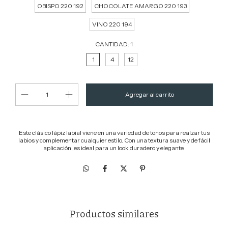
OBISPO 220 192
CHOCOLATE AMARGO 220 193
VINO 220 194
CANTIDAD:
1
1
4
12
Este clásico lápiz labial viene en una variedad de tonos para realzar tus
labios y complementar cualquier estilo. Con una textura suave y de fácil
aplicación, es ideal para un look duradero y elegante.
Productos similares