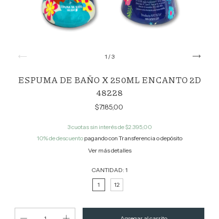
1
/
3
ESPUMA DE BAÑO X 250ML ENCANTO 2D
48228
$7.185,00
3
cuotas sin interés de
$2.395,00
10% de descuento
pagando con Transferencia o depósito
Ver más detalles
CANTIDAD:
1
1
12