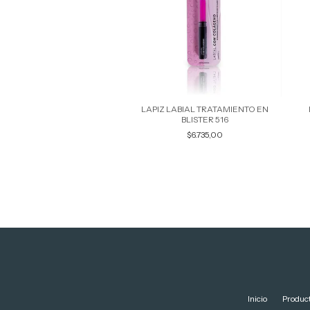
TECA DE CACAO 226
LAPIZ LABIAL TRATAMIENTO EN
BLISTER 516
$2.985,00
$6.735,00
Inicio
Produc