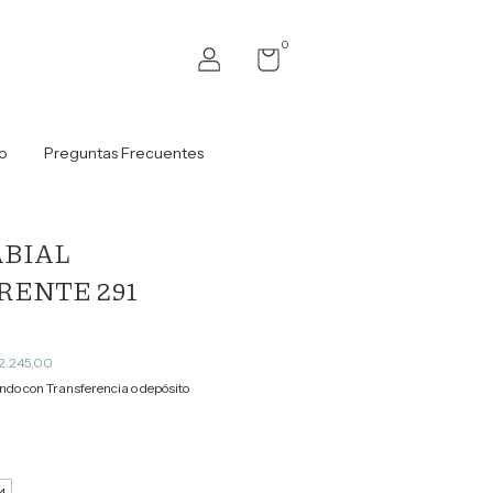
0
o
Preguntas Frecuentes
ABIAL
ENTE 291
2.245,00
do con Transferencia o depósito
4