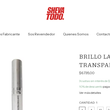
s Fabricante
Sos Revendedor
Quienes Somos
Contact
BRILLO L
TRANSPAR
$6.735,00
3
cuotas sin interés de
$
10% de descuento
pagan
Ver más detalles
CANTIDAD:
1
1
4
12
2