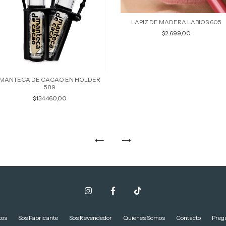
LAPIZ DE MADERA LABIOS 605
$2.699,00
MANTECA DE CACAO EN HOLDER
589
$134.460,00
tos
Sos Fabricante
Sos Revendedor
Quienes Somos
Contacto
Preg