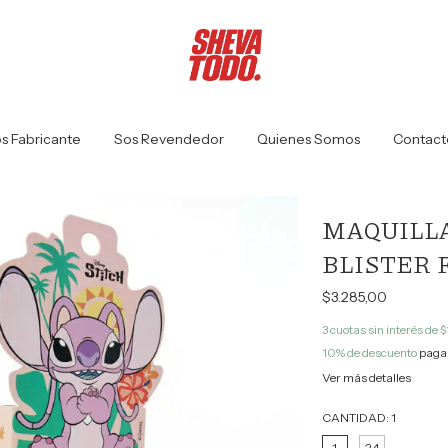
s Fabricante
Sos Revendedor
Quienes Somos
Contact
MAQUILLA
BLISTER 
$3.285,00
3
cuotas sin interés de
$
10% de descuento
pagan
Ver más detalles
CANTIDAD:
1
1
24