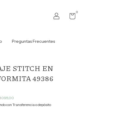
0
o
Preguntas Frecuentes
JE STITCH EN
FORMITA 49386
1.095,00
do con Transferencia o depósito