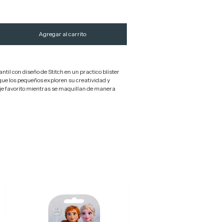
ntil con diseño de Stitch en un practico blister
 que los pequeños exploren su creatividad y
je favorito mientras se maquillan de manera