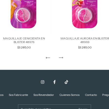
MAQUILLAJE CENICIENTA EN
MAQUILLAJE AURORA EN BLISTE
BLISTER 48976
48969
$3.285,00
$3.285,00
tos
Sos Fabricante
Sos Revendedor
Quienes Somos
Contacto
Preg