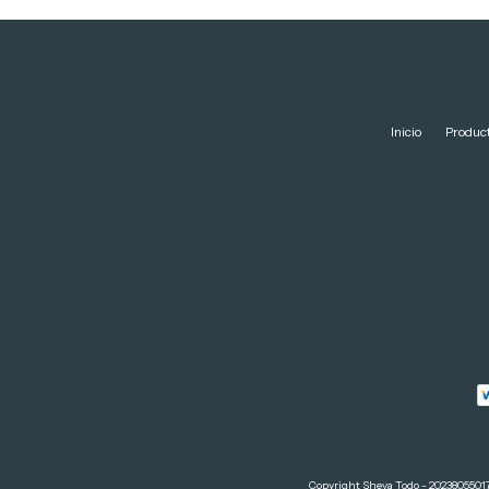
Inicio
Produc
Copyright Sheva Todo - 20238055017