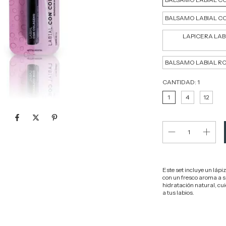
BALSAMO LABIAL C
LAPICERA LAB
BALSAMO LABIAL R
CANTIDAD:
1
1
4
12
Este set incluye un lápi
con un fresco aroma a sa
hidratación natural, cu
a tus labios.