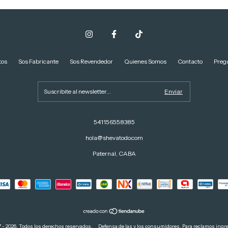
tos
Sos Fabricante
Sos Revendedor
Quienes Somos
Contacto
Preg
541156558385
hola@shevatodo.com
Paternal, CABA
 - 2026. Todos los derechos reservados.
Defensa de las y los consumidores. Para reclamos
ingre