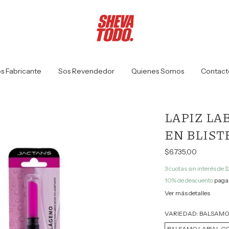
s Fabricante
Sos Revendedor
Quienes Somos
Contact
LAPIZ LA
EN BLISTE
$6.735,00
3
cuotas sin interés de
$
10% de descuento
pagan
Ver más detalles
VARIEDAD:
BALSAMO
BALSAMO LABIAL 