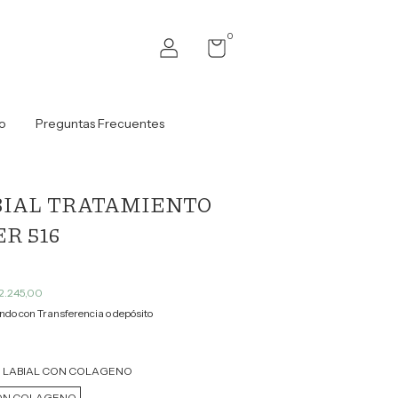
0
o
Preguntas Frecuentes
BIAL TRATAMIENTO
R 516
2.245,00
do con Transferencia o depósito
 LABIAL CON COLAGENO
CON COLAGENO