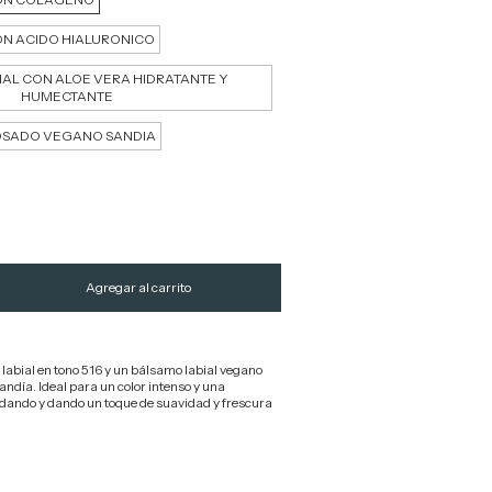
ON ACIDO HIALURONICO
IAL CON ALOE VERA HIDRATANTE Y
HUMECTANTE
OSADO VEGANO SANDIA
z labial en tono 516 y un bálsamo labial vegano
ndía. Ideal para un color intenso y una
idando y dando un toque de suavidad y frescura