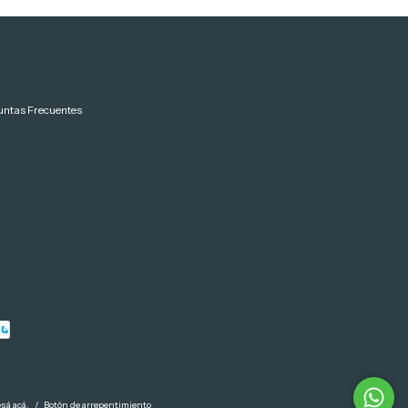
untas Frecuentes
sá acá.
/
Botón de arrepentimiento